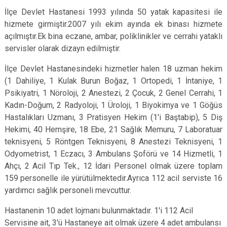
İlçe Devlet Hastanesi 1993 yılında 50 yatak kapasitesi ile
hizmete girmiştir.2007 yılı ekim ayında ek binası hizmete
açılmıştır.Ek bina eczane, ambar, poliklinikler ve cerrahi yataklı
servisler olarak dizayn edilmiştir.
İlçe Devlet Hastanesindeki hizmetler halen 18 uzman heki
m
(1 Dahiliye, 1 Kulak Burun Boğaz, 1 Ortopedi, 1 İntaniye, 1
Psikiyatri, 1 Nöroloji,
2 Anestezi,
2 Çocuk, 2 Genel Cerrahi, 1
Kadın-Doğum, 2 Radyoloji, 1 Üroloji, 1 Biyokimya ve 1 Göğüs
Hastalıkları Uzmanı, 3 Pratisyen Hekim (1'i Baştabip), 5 Diş
Hekimi, 40 Hemşire, 18 Ebe, 21 Sağlık Memuru, 7 Laboratuar
teknisyeni, 5 Röntgen Teknisyeni, 8 Anestezi Teknisyeni, 1
Odyometrist, 1 Eczacı, 3 Ambulans Şoförü ve 14 Hizmetli, 1
Ahçı, 2 Acil Tıp Tek.,
12 İdari Personel olmak üzere toplam
159 personelle ile yürütülmektedir.Ayrıca 112 acil serviste
16
yardımcı sağlık personeli mevcuttur.
Hastanenin 10 adet lojmanı bulunmaktadır. 1'i 112 Acil
Servisine ait, 3'ü Hastaneye ait olmak üzere 4 adet ambulansı