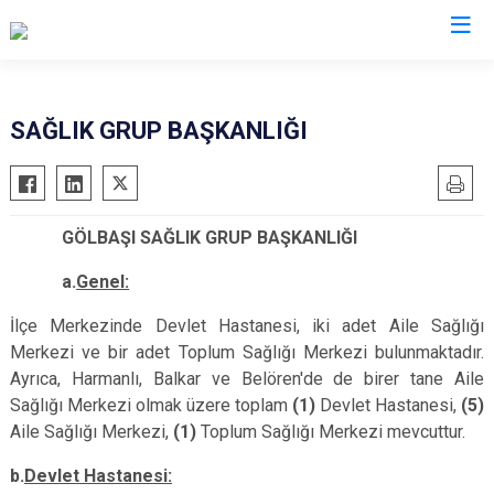
Adıyaman
SAĞLIK GRUP BAŞKANLIĞI
Besni
Çelikhan
GÖLBAŞI SAĞLIK GRUP BAŞKANLIĞI
Gerger
Gölbaşı
a.
Genel:
Kahta
İlçe Merkezinde Devlet Hastanesi, iki adet Aile Sağlığı
Samsat
Merkezi ve bir adet Toplum Sağlığı Merkezi bulunmaktadır.
Sincik
Ayrıca, Harmanlı, Balkar ve Belören'de de birer tane Aile
Sağlığı Merkezi olmak üzere toplam
(1)
Devlet Hastanesi,
(5)
Tut
Aile Sağlığı Merkezi,
(1)
Toplum Sağlığı Merkezi
mevcuttur.
b.
Devlet Hastanesi: