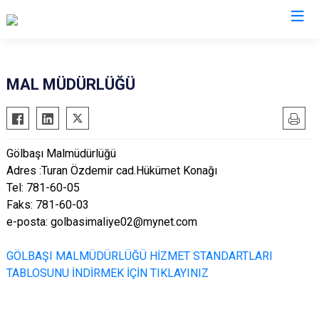
Adıyaman
MAL MÜDÜRLÜĞÜ
Besni
Çelikhan
Gölbaşı Malmüdürlüğü
Gerger
Adres :Turan Özdemir cad.Hükümet Konağı
Gölbaşı
Tel: 781-60-05
Kahta
Faks: 781-60-03
e-posta: golbasimaliye02@mynet.com
Samsat
Sincik
GÖLBAŞI MALMÜDÜRLÜĞÜ HİZMET STANDARTLARI
Tut
TABLOSUNU İNDİRMEK İÇİN TIKLAYINIZ