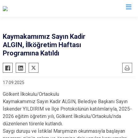
Adıyaman
Kaymakamımız Sayın Kadir
ALGIN, İlköğretim Haftası
Besni
Programına Katıldı
Çelikhan
Gerger
Gölbaşı
17.09.2025
Kahta
Gölkent İlkokulu/Ortaokulu
Samsat
Kaymakamımız Sayın Kadir ALGIN, Belediye Başkanı Sayın
Sincik
İskender YILDIRIM ve İlçe Protokolünün katılımlarıyla, 2025-
Tut
2026 eğitim öğretim yılı, Gölkent İlkokulu/Ortaokulu’nda
düzenlenen törenle kutlandı.
Saygı duruşu ve İstiklal Marşımızın okunmasıyla başlayan