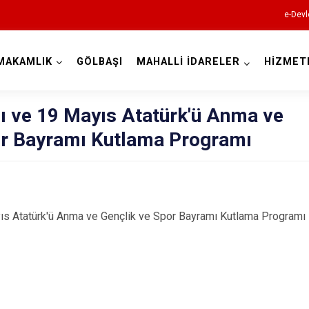
e-Devl
MAKAMLIK
GÖLBAŞI
MAHALLİ İDARELER
HİZMET
Adıyaman
ı ve 19 Mayıs Atatürk'ü Anma ve
or Bayramı Kutlama Programı
Besni
ıs Atatürk'ü Anma ve Gençlik ve Spor Bayramı Kutlama Programı 
Çelikhan
Gerger
Gölbaşı
Kahta