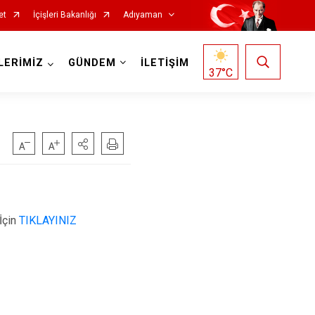
et
İçişleri Bakanlığı
Adıyaman
LERİMİZ
GÜNDEM
İLETİŞİM
37
°C
İçin
TIKLAYINIZ