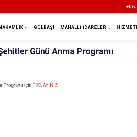
e-Devl
MAKAMLIK
GÖLBAŞI
MAHALLİ İDARELER
HİZMET
Adıyaman
Şehitler Günü Anma Programı
a Programı İçin
TIKLAYINIZ
Besni
Çelikhan
Gerger
Gölbaşı
Kahta