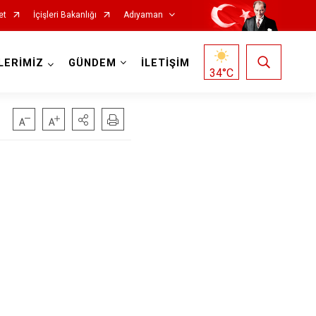
et
İçişleri Bakanlığı
Adıyaman
LERİMİZ
GÜNDEM
İLETİŞİM
34
°C